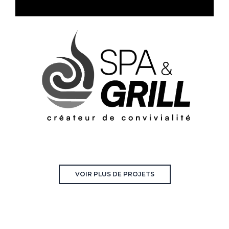
LOGO
Spa & Grill - Identité graphique
VOIR PLUS DE PROJETS