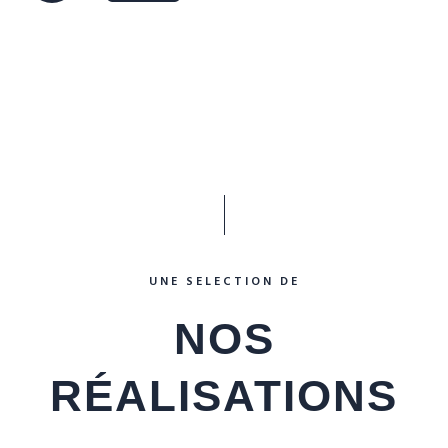
UNE SELECTION DE
NOS
RÉALISATIONS